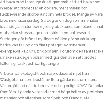
Att baka bröd i stenugn är ett gammalt sätt att baka som
innebär att brödet får en godare, mer smakrik och
fuktbevarande skorpa runt om hela brödet. Många av våra
bröd innehåller surdeg. Surdeg är en deg som innehåller
levande jästkultur och mjölksyrabakterier, som bland annat
motverkar stressmage och stärker immunförsvaret.
Surdegen gör brödet nyttigare då den gör så vår kropp
bättre kan ta upp och öka upptaget av mineraler,
exempelvis kalcium, zink och järn. Förutom den fantastiska
smaken surdegen bidrar med, gör den även att brödet
håller sig färskt och saftigt längre.
Vi bakar på ekologiskt och närproducerat mjöl från
Wästgötarna, som består av flera gårdar runt om i norra
Västergötland där de bedriver odling enligt KRAV. De odlar
framförallt gamla vetesorter med höga halter av proteiner,
mineraler och vitaminer som Spelt och Ölandsvete.