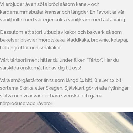
Vi erbjuder även söta bröd såsom kanel- och
kardemummabullar, kransar och längder. En favorit är vår
vaniljbulle med vår egenkokta vaniljkräm med äkta vanilj.
Dessutom ett stort utbud av kakor och bakverk så som
bakelser, biskvier, morotskaka, kladdkaka, brownie, kolapaj,
hallongrottor och småkakor.
Vårt tårtsortiment hittar du under fliken "Tårtor". Har du
särskilda önskemål hör av dig till oss!
Våra smörgåstårtor finns som längd (4 bit), 8 eller 12 bit i
sorterna Skinka eller Skagen. Självklart gör vi alla fyllningar
själva och vi använder bara svenska och gärna
närproducerade råvaror!